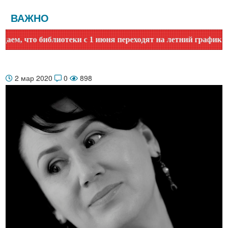
ВАЖНО
 что библиотеки с 1 июня переходят на летний график работ
2 мар 2020
0
898