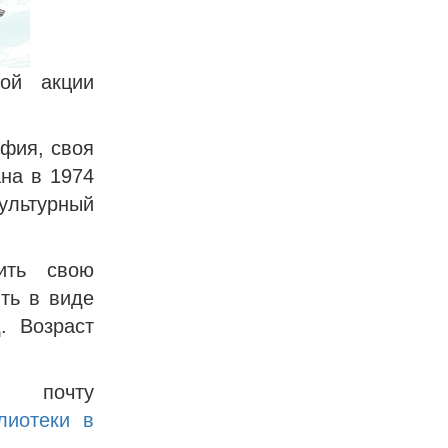
ой акции
афия, своя
на в 1974
ультурный
ить свою
ть в виде
. Возраст
а почту
лиотеки в