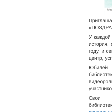
Приглаш
«ПОЗДРА
У каждой 
история,
году, и 
центр, ус
Юбилей 
библиоте
видеорол
участнико
Свои д
библиот