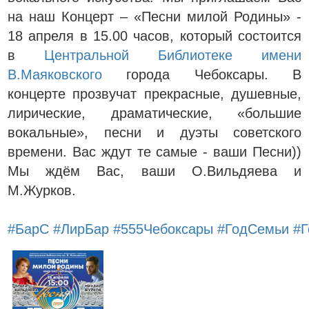
на наш Концерт – «Песни милой Родины» -
18 апреля в 15.00 часов, который состоится
в
Центральной Библиотеке имени
В.Маяковского
города Чебоксары. В
концерте прозвучат прекрасные, душевные,
лирические, драматические, «большие
вокальные», песни и дуэты советского
времени. Вас ждут те самые - ваши Песни))
Мы ждём Вас, ваши О.Вильдяева и
М.Журков.
#БарС
#ЛирБар
#555Чебоксары
#ГодСемьи
#