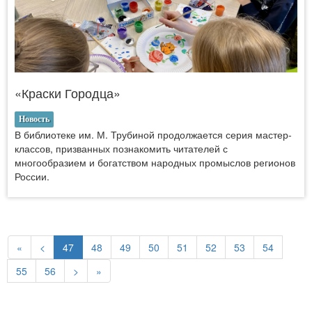
«Краски Городца»
Новость
В библиотеке им. М. Трубиной продолжается серия мастер-
классов, призванных познакомить читателей с
многообразием и богатством народных промыслов регионов
России.
«
<
47
48
49
50
51
52
53
54
55
56
>
»