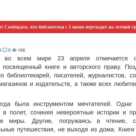
что библиотеки с 1 июня переходят на летний график работ
26
0
166
о во всем мире 23 апреля отмечается о
, посвященный книге и авторского праву. Поз
о библиотекарей, писателей, журналистов, со
агазинов и издательств, а также всех любите
егда была инструментом мечтателей. Одни 
 в полет, сочиняя невероятные истории и п
ые миры. Другие, погружаясь в чтение, с
льные путешествия, не выходя из дома. Книги