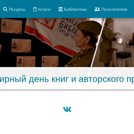
Ресурсы
Услуги
Библиотеки
Посетителям
ирный день книг и авторского п