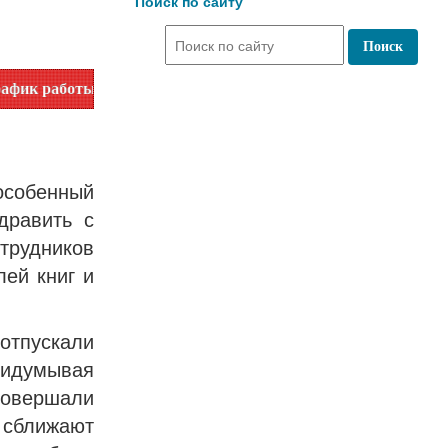
Поиск по сайту
ы. Уточняйте время работы по номеру телефона или на сайте
собенный
дравить с
трудников
лей книг и
отпускали
ридумывая
овершали
 сближают