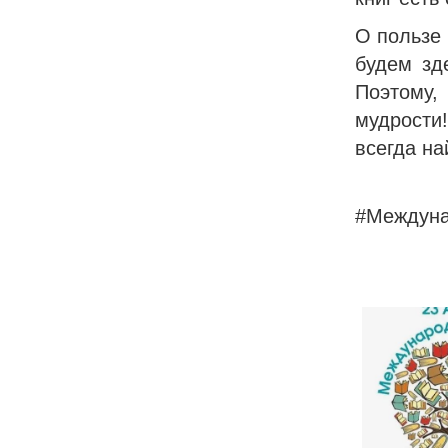
О пользе 
будем зд
Поэтому,
мудрости
всегда на
#Междуна