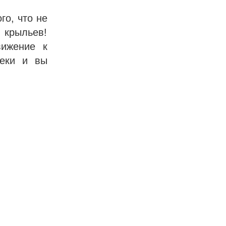
го, что не
 крыльев!
вижение к
теки и вы