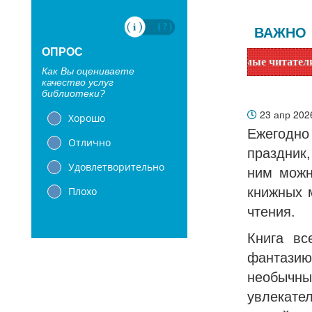
ВАЖНО
ОПРОС
Уважаемые читатели! Сообщаем, 
Как Вы оцениваете
качество услуг
библиотеки?
23 апр 20
Хорошо
Ежегодн
Отлично
праздник
Удовлетворительно
ним можн
Плохо
книжных м
чтения.
Книга вс
фантазию
необычн
увлекате