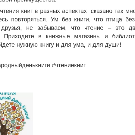
чтения книг в разных аспектах сказано так мно
есь повторяться. Ум без книги, что птица без
 друзья, не забываем, что чтение – это д
! Приходите в книжные магазины и библио
йдете нужную книгу и для ума, и для души!
родныйденькниги #чтениекниг