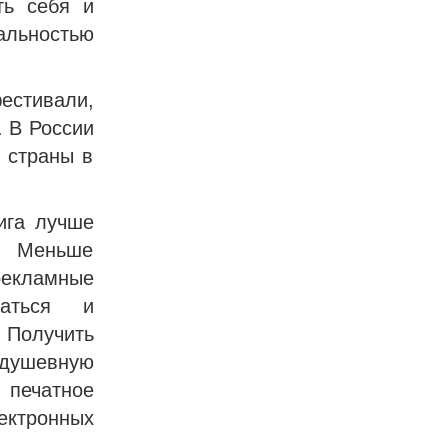
ть себя и
альностью
стивали,
. В России
 страны в
ига лучше
и. Меньше
рекламные
ваться и
 Получить
 душевную
 печатное
ектронных