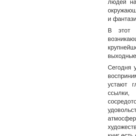
людей на
окружающ
и фантази
В этот 
возникающ
крупнейш
выходные
Сегодня 
восприни
устают г
ссылки,
сосредот
удовольс
атмосфер
художест
книг есть