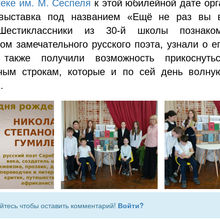
еке им. М. Сеспеля
к этой юбилейной дате орг
выставка под названием «Ещё не раз вы 
Шестиклассники из 30-й школы познако
ом замечательного русского поэта, узнали о е
 также получили возможность прикоснуть
ным строкам, которые и по сей день волну
.
йтесь чтобы оставить комментарий!
Войти?