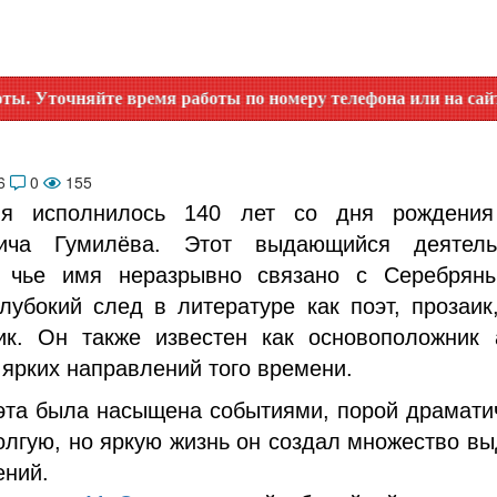
яйте время работы по номеру телефона или на сайте в разде
26
0
155
ля исполнилось 140 лет со дня рождения
вича Гумилёва. Этот выдающийся деятель
, чье имя неразрывно связано с Серебрян
лубокий след в литературе как поэт, прозаик
ик. Он также известен как основоположник 
 ярких направлений того времени.
эта была насыщена событиями, порой драмати
олгую, но яркую жизнь он создал множество в
ений.