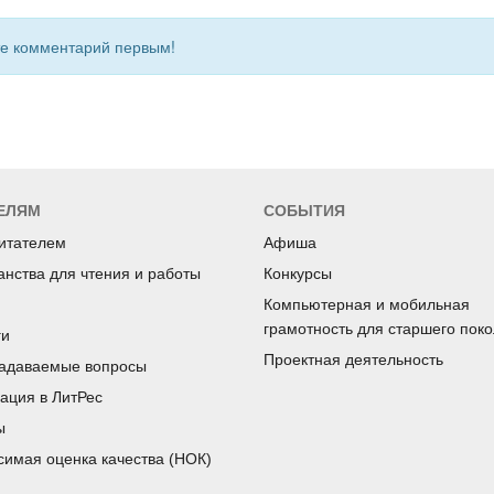
 комментарий первым!
ЕЛЯМ
СОБЫТИЯ
читателем
Афиша
анства для чтения и работы
Конкурсы
Компьютерная и мобильная
грамотность для старшего пок
ги
Проектная деятельность
задаваемые вопросы
рация в ЛитРес
ы
симая оценка качества (НОК)