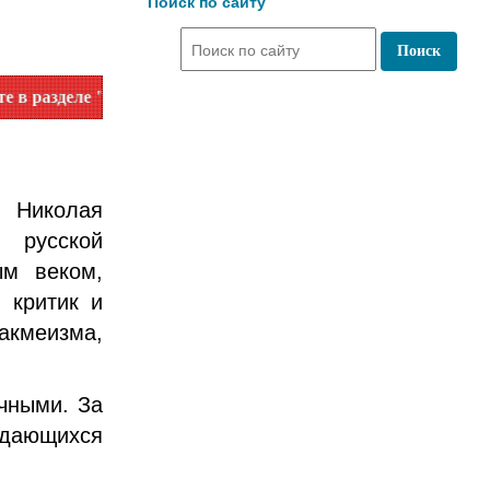
Поиск по сайту
ле "Библиотеки"!
 Николая
 русской
ым веком,
, критик и
акмеизма,
чными. За
ыдающихся