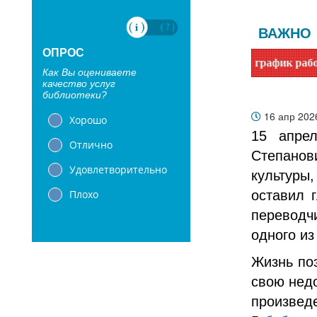
ВАЖНО
ОПРОС
иотеки с 1 июня переходят на летний график работы. Уточн
Как Вы оцениваете
качество услуг
библиотеки?
16 апр 20
Хорошо
15 апре
Отлично
Степано
Удовлетворительно
культуры
Плохо
оставил г
переводч
одного из
Жизнь по
свою нед
произвед