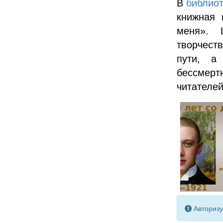
В
библиот
книжная 
меня». 
творчеств
пути, а
бессмерт
читателей
Авторизу