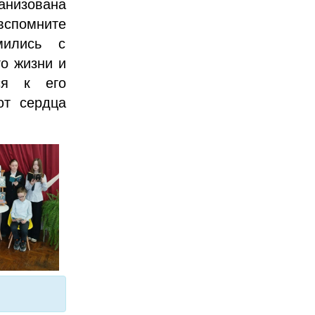
анизована
вспомните
мились с
го жизни и
ся к его
ют сердца