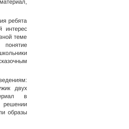
териал,
ия ребята
й интерес
авной теме
 понятие
школьники
 сказочным
ведениям:
ужик двух
териал в
 решении
ли образы