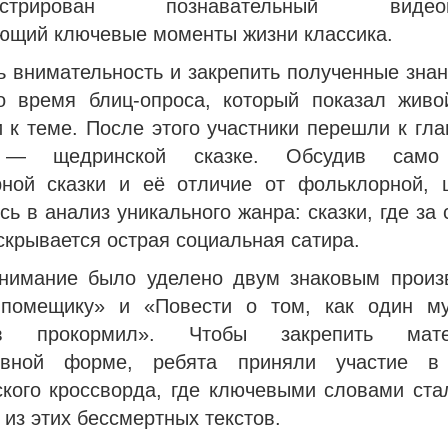
онстрирован познавательный видеома
ющий ключевые моменты жизни классика.
ь внимательность и закрепить полученные знан
о время блиц-опроса, который показал живо
 к теме. После этого участники перешли к гл
 — щедринской сказке. Обсудив само
рной сказки и её отличие от фольклорной, 
сь в анализ уникального жанра: сказки, где за
крывается острая социальная сатира.
нимание было уделено двум знаковым произ
помещику» и «Повести о том, как один м
ов прокормил». Чтобы закрепить ма
тивной форме, ребята приняли участие в
ского кроссворда, где ключевыми словами ста
 из этих бессмертных текстов.