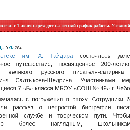
я переходят на летний график работы. Уточняйте время рабо
6
0
284
иотеке им. А. Гайдара
состоялось увлек
урное путешествие, посвящённое 200-лети
я великого русского писателя-сатирика
вича Салтыкова-Щедрина. Участниками мер
ащиеся 7 «Б» класса МБОУ «СОШ № 49» г. Чебо
началась с погружения в эпоху. Сотрудники б
или рассказ о непростой биографии писа
твенной службе и творческом пути. Чтоб
ство более наглядным, школьни