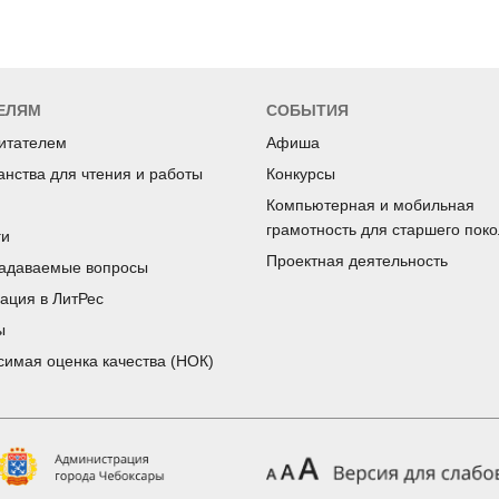
ЕЛЯМ
СОБЫТИЯ
читателем
Афиша
анства для чтения и работы
Конкурсы
Компьютерная и мобильная
грамотность для старшего пок
ги
Проектная деятельность
задаваемые вопросы
рация в ЛитРес
ы
симая оценка качества (НОК)