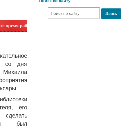
Поиск по сайту
ты по номеру телефона или на сайте в разделе "Библиотеки"
ательное
ю со дня
 Михаила
оприятия
ксары.
иблиотеки
теля, его
ы сделать
кам был