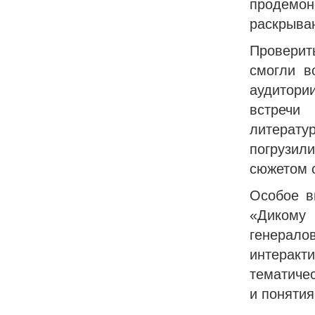
продем
раскрыва
Проверит
смогли в
аудитории
встречи
литерату
погрузили
сюжетом с
Особое в
«Дикому 
генерал
интерак
тематиче
и понятия