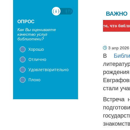
ВАЖНО
ОПРОС
Уважаемые читатели! Сообщаем, что библиотеки с 1 июн
Как Вы оцениваете
качество услуг
библиотеки?
3 апр 202
Хорошо
В
Библ
Отлично
литерат
Удовлетворительно
рождени
Плохо
Евграфо
стали уч
Встреча 
подготов
государс
знаком