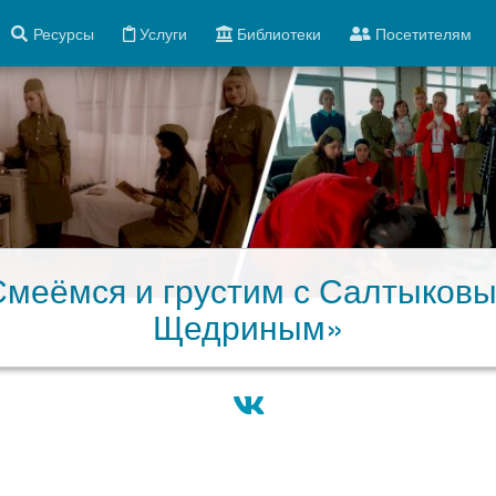
Ресурсы
Услуги
Библиотеки
Посетителям
меёмся и грустим с Салтыковы
Щедриным»