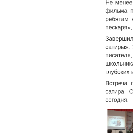
Не менее
фильма п
ребятам 
пескаря»,
Завершил
сатиры».
писателя
школьник
глубоких 
Встреча 
сатира С
сегодня.