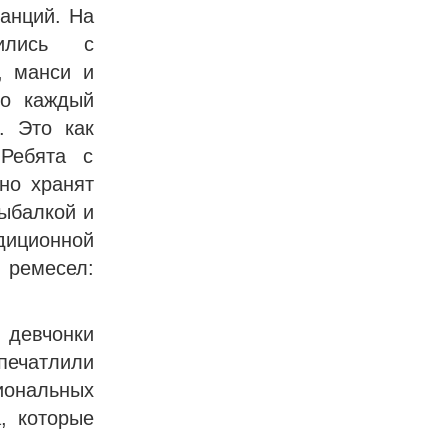
танций. На
ились с
, манси и
то каждый
. Это как
Ребята с
но хранят
рыбалкой и
диционной
ремесел:
девчонки
печатлили
иональных
, которые