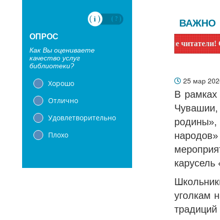
ВАЖНО
ОПРОС
Уважаемые читатели! Сообщаем, что б
Как Вы оцениваете
качество услуг
библиотеки?
25 мар 20
Хорошо
В рамках
Отлично
Чувашии,
Удовлетворительно
родины»
Плохо
народов»
мероприя
карусель 
Школьник
уголкам 
традиций 