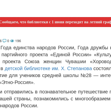
иблиотеки с 1 июня переходят на летний график работы. Ут
26
0
196
 Года единства народов России, Года дружбы 
 партийного проекта «Единой России» «Культ
, проекта Союза женщин Чувашии «Хорово
 в
детской библиотеке им. Х. Степанова
состоял
тие для учеников средней школы №28 — инте
«Этно-Россия».
и отправились в познавательное путешествие 
нашей страны, познакомились с многообразием 
народов России.