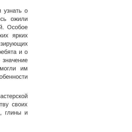
 узнать о
есь ожили
й. Особое
ких ярких
зирующих
ребята и о
 значение
омогли им
обенности
астерской
тву своих
, глины и