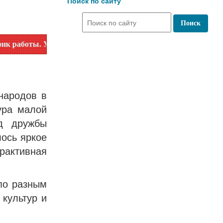
Поиск по сайту
очняйте время работы по номеру телефона или на сайте в ра
народов в
ура малой
д дружбы
ось яркое
рактивная
по разным
культур и