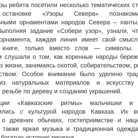
ры ребята посетили несколько тематических с
 остановке «Узоры Севера» познаком
ьными орнаментами народов Севера – ханты
Выполняя задание «Собери узор», узнали, ч
орнамента, каждая линия имеет свой смысл
 книге, только вместо слов — символы. 
м слушали о том, как коренные народы береж
з жизни, занимаясь охотой, собирательством, 
ством. Особое внимание было уделено тра
из натуральных материалов и искусству 
, резьбе по дереву и созданию украшений.
ции «Кавказские ритмы» мальчишки и 
ились с культурой народов Кавказа. Их в
 о древних обычаях, гостеприимстве и нац
а также яркая музыка и традиционная одежда
богатую историю региона.