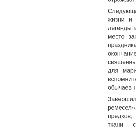
Следующа
жизни и 
легенды 
место за
праздни
окончание
священны
для мари
вспомнит
обычаев 
Завершил
ремесел»
предков,
ткани — 