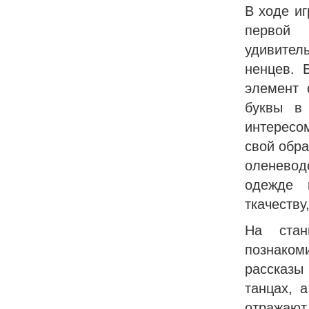
В ходе иг
первой
удивител
ненцев. 
элемент 
буквы в
интересо
свой обра
оленевод
одежде 
ткачеству
На стан
познаком
рассказы
танцах, 
отражают 