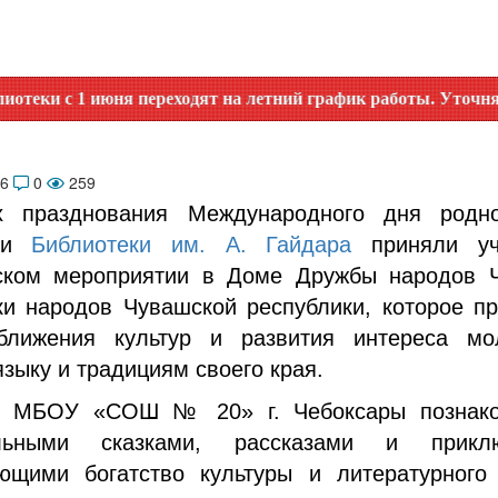
ня переходят на летний график работы. Уточняйте время ра
26
0
259
х празднования Международного дня родно
ики
Библиотеки им. А. Гайдара
приняли уч
ском мероприятии в Доме Дружбы народов 
ки народов Чувашской республики, которое п
ближения культур и развития интереса м
зыку и традициям своего края.
я МБОУ «СОШ № 20» г. Чебоксары познако
ельными сказками, рассказами и приклю
ющими богатство культуры и литературного