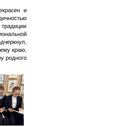
екрасен и
дичностью
традиции
иональной
одчеркнул,
оему краю,
ру родного