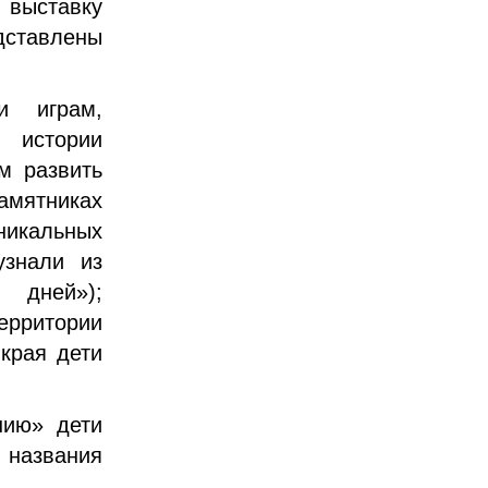
 выставку
дставлены
и играм,
 истории
м развить
амятниках
никальных
узнали из
 дней»);
ерритории
края дети
шию» дети
 названия