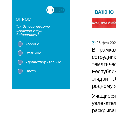
ВАЖНО
ОПРОС
Уважаемые читатели! Сообщаем, что библиотеки с 1 ию
Как Вы оцениваете
качество услуг
библиотеки?
26 фев 20
Хорошо
В рамка
Отлично
сотрудн
Удовлетворительно
тематиче
Плохо
Республи
эгидой с
родному я
Учащиес
увлекат
раскрыва