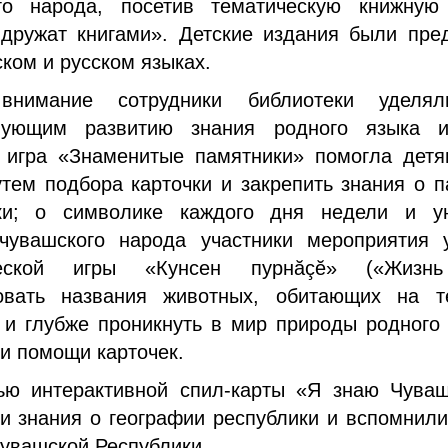
го народа, посетив тематическую книжную
дружат книгами». Детские издания были пре
ком и русском языках.
внимание сотрудники библиотеки уделял
твующим развитию знания родного языка и
 игра «Знаменитые памятники» помогла детя
утем подбора карточки и закрепить знания о п
ки; о символике каждого дня недели и у
чувашского народа участники мероприятия 
ческой игры «Кунсен пурнӑçĕ» («Жизнь
вать названия животных, обитающих на т
 и глубже проникнуть в мир природы родного 
и помощи карточек.
ю интерактивной спил-карты «Я знаю Чува
и знания о географии республики и вспомнили
увашской Республики.