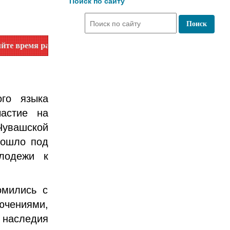
Поиск по сайту
боты по номеру телефона или на сайте в разделе "Библиотек
го языка
астие на
Чувашской
рошло под
олодежи к
мились с
чениями,
 наследия