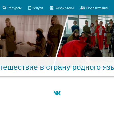
Ресурсы
Услуги
Библиотеки
Посетителям
тешествие в страну родного яз