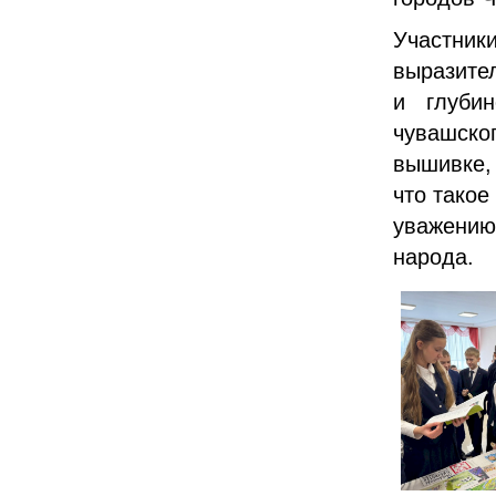
Участник
выразите
и глуби
чувашско
вышивке, 
что такое
уважению 
народа.