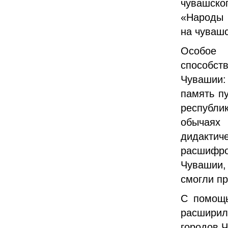
чувашско
«Народы 
на чувашс
Особое 
способс
Чувашии:
память п
республи
обычаях 
дидакти
расшифро
Чувашии,
смогли пр
С помощь
расширил
городов Ч