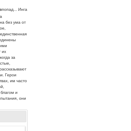
попад... Инга
а
на без ума от
ое,
 единственная
ъединены
шими
т их
когда за
стые,
рассказывают
и. Герои
вах, им часто
й,
 благом и
спытания, они