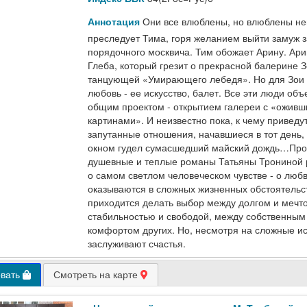
Они все влюблены, но влюблены нев
Аннотация
преследует Тима, горя желанием выйти замуж з
порядочного москвича. Тим обожает Арину. Ари
Глеба, который грезит о прекрасной балерине З
танцующей «Умирающего лебедя». Но для Зои
любовь - ее искусство, балет. Все эти люди об
общим проектом - открытием галереи с «ожив
картинами». И неизвестно пока, к чему приведу
запутанные отношения, начавшиеся в тот день, 
окном гудел сумасшедший майский дождь…Про
душевные и теплые романы Татьяны Трониной 
о самом светлом человеческом чувстве - о любв
оказываются в сложных жизненных обстоятельст
приходится делать выбор между долгом и мечто
стабильностью и свободой, между собственным
комфортом других. Но, несмотря на сложные и
заслуживают счастья.
овать
Смотреть на карте