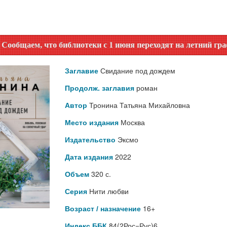
что библиотеки с 1 июня переходят на летний график работы
Свидание под дождем
Заглавие
роман
Продолж. заглавия
Тронина Татьяна Михайловна
Автор
Москва
Место издания
Эксмо
Издательство
2022
Дата издания
320 с.
Объем
Нити любви
Серия
16+
Возраст / назначение
84(2Рос=Рус)6
Индекс ББК