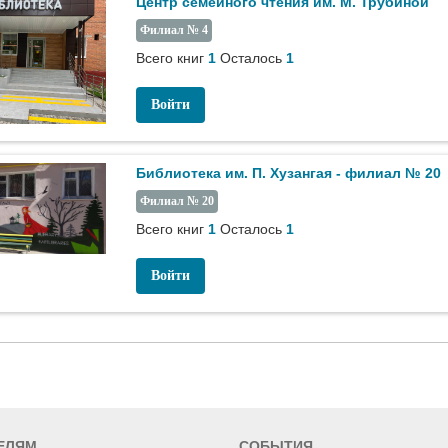
Центр семейного чтения им. М. Трубиной
Филиал № 4
Всего книг
1
Осталось
1
Войти
Библиотека им. П. Хузангая - филиал № 20
Филиал № 20
Всего книг
1
Осталось
1
Войти
ЕЛЯМ
СОБЫТИЯ