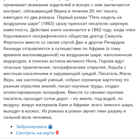
привлекает внимание издателей и вскоре с ним заключается
контракт, обязывающий Верна в течение 20 лет писать
ежегодно по два романа. Первый роман "Пять недель на
воздушном шаре" (1863) сразу приносит писателю широкую
известность. Действие книги начинается в 1862 году, когда член
Королевского географического общества доктор Самуэль
Фергюсон вместе со своим слугой Джо и другом Ричардом
Кеннеди отправляется в путешествие по Африке (к тому
времени малоизведанной) на воздушном шаре, наполненном
водородом, в поисках истоков великого Нила. Героев ждут
опасные приключения, географические открытия, борьба с
местным населением и окружающей средой. Писатель Жюль
Верн, как настоящий учёный, собрал огромную картотеку по
разным отраслям знаний, писал научные труды, создал
иллюстированную географию. Вместе со своими героями
писатель проходит сотни дорог – по земле, под водой, по
воздуху, вокруг материков Азии и Африки, всего земного шара,
выходит в космос. Из романа в роман звучит гимн разуму и
сильной воле человека.
Забронировать
Смотреть на карте