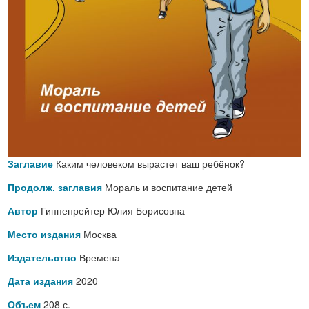
Каким человеком вырастет ваш ребёнок?
Заглавие
Мораль и воспитание детей
Продолж. заглавия
Гиппенрейтер Юлия Борисовна
Автор
Москва
Место издания
Времена
Издательство
2020
Дата издания
208 с.
Объем